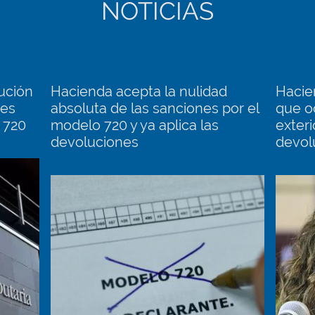
NOTICIAS
ución
Hacienda acepta la nulidad
Hacie
nes
absoluta de las sanciones por el
que o
 720
modelo 720 y ya aplica las
exteri
devoluciones
devol